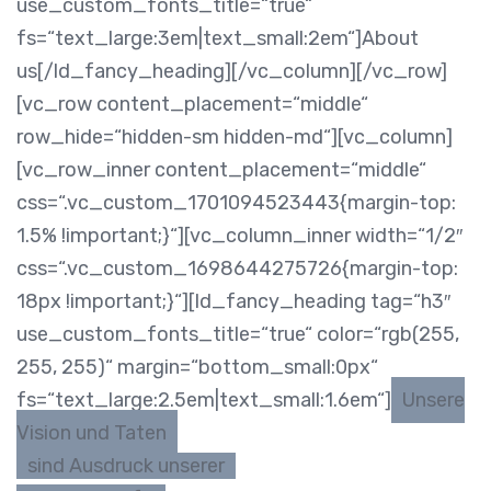
use_custom_fonts_title=“true“
fs=“text_large:3em|text_small:2em“]About
us[/ld_fancy_heading][/vc_column][/vc_row]
[vc_row content_placement=“middle“
row_hide=“hidden-sm hidden-md“][vc_column]
[vc_row_inner content_placement=“middle“
css=“.vc_custom_1701094523443{margin-top:
1.5% !important;}“][vc_column_inner width=“1/2″
css=“.vc_custom_1698644275726{margin-top:
18px !important;}“][ld_fancy_heading tag=“h3″
use_custom_fonts_title=“true“ color=“rgb(255,
255, 255)“ margin=“bottom_small:0px“
fs=“text_large:2.5em|text_small:1.6em“]
Unsere
Vision und Taten
sind Ausdruck unserer