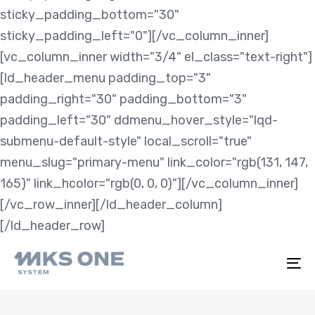
sticky_padding_bottom="30"
sticky_padding_left="0"][/vc_column_inner]
[vc_column_inner width="3/4" el_class="text-right"]
[ld_header_menu padding_top="3"
padding_right="30" padding_bottom="3"
padding_left="30" ddmenu_hover_style="lqd-
submenu-default-style" local_scroll="true"
menu_slug="primary-menu" link_color="rgb(131, 147,
165)" link_hcolor="rgb(0, 0, 0)"][/vc_column_inner]
[/vc_row_inner][/ld_header_column]
[/ld_header_row]
To
na