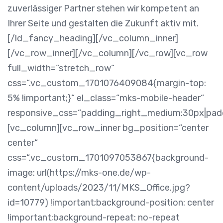
zuverlässiger Partner stehen wir kompetent an
Ihrer Seite und gestalten die Zukunft aktiv mit.
[/ld_fancy_heading][/vc_column_inner]
[/vc_row_inner][/vc_column][/vc_row][vc_row
full_width=“stretch_row“
css=“.vc_custom_1701076409084{margin-top:
5% !important;}“ el_class=“mks-mobile-header“
responsive_css=“padding_right_medium:30px|pad
[vc_column][vc_row_inner bg_position=“center
center“
css=“.vc_custom_1701097053867{background-
image: url(https://mks-one.de/wp-
content/uploads/2023/11/MKS_Office.jpg?
id=10779) !important;background-position: center
!important;background-repeat: no-repeat