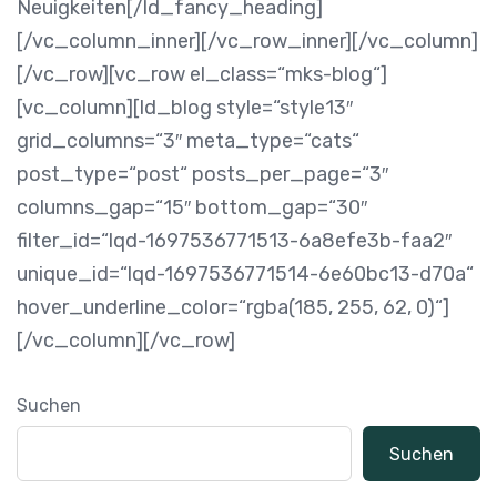
Neuigkeiten[/ld_fancy_heading]
[/vc_column_inner][/vc_row_inner][/vc_column]
[/vc_row][vc_row el_class=“mks-blog“]
[vc_column][ld_blog style=“style13″
grid_columns=“3″ meta_type=“cats“
post_type=“post“ posts_per_page=“3″
columns_gap=“15″ bottom_gap=“30″
filter_id=“lqd-1697536771513-6a8efe3b-faa2″
unique_id=“lqd-1697536771514-6e60bc13-d70a“
hover_underline_color=“rgba(185, 255, 62, 0)“]
[/vc_column][/vc_row]
Suchen
Suchen