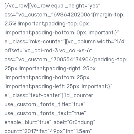
[/vc_row][vc_row equal_height=“yes“
css=“.vc_custom_1698642020061{margin-top:
2.5% !important;padding-top: 0px
!important;padding-bottom: 0px !important;}“
el_class=“mks-counter“][vc_column width=“1/4″
offset=“vc_col-md-3 vc_col-xs-6″
css=“.vc_custom_1700554174904{padding-top:
25px !important;padding-right: 25px
!important;padding-bottom: 25px
!important;padding-left: 25px !important;}“
el_class=“text-center“][ld_counter
use_custom_fonts_title=“true“
use_custom_fonts_text=“true“
enable_blur=“true“ label=“Gründung“
count=“2017″ fs=“49px“ lh=“1.5em“