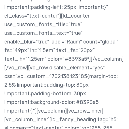
!important;padding-left: 25px !important;}“
el_class=“text-center“][ld_counter
use_custom_fonts_title=“true“
use_custom_fonts_text=“true“
enable_blur=“true“ label=“Raum“ count=“global“
fs=“49px“ lh=“1.5em“ text_fs=“20px“
text_lh=“1.25em“ color=“#8393a5″][/vc_column]
[/vc_row][vc_row disable_element=“yes“
css=“.vc_custom_1702138123185{margin-top:
2.5% !important;padding-top: 30px
!important;padding-bottom: 30px
!important;background-color: #8393a5
!important;}“][vc_column][vc_row_inner]
[vc_column_inner][ld_fancy_heading tag=“h5″
alignment=“text-center“ color=“rgb(255, 255,