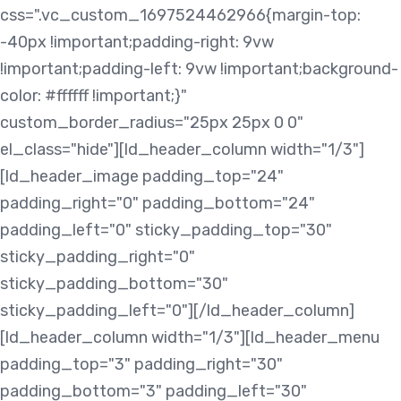
css=".vc_custom_1697524462966{margin-top:
-40px !important;padding-right: 9vw
!important;padding-left: 9vw !important;background-
color: #ffffff !important;}"
custom_border_radius="25px 25px 0 0"
el_class="hide"][ld_header_column width="1/3"]
[ld_header_image padding_top="24"
padding_right="0" padding_bottom="24"
padding_left="0" sticky_padding_top="30"
sticky_padding_right="0"
sticky_padding_bottom="30"
sticky_padding_left="0"][/ld_header_column]
[ld_header_column width="1/3"][ld_header_menu
padding_top="3" padding_right="30"
padding_bottom="3" padding_left="30"