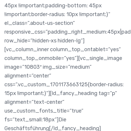
45px !important;padding-bottom: 45px
!important;border-radius: 10px !important;}“
el_class=“.about-us-section“
responsive_css=“padding_right_medium:45px|pa
row_hide=“hidden-xs hidden-lg“]
[vc_column_inner column_top_ontablet=“yes“
column_top_onmobile=“yes“][vc_single_image
image=“10803″ img_size=“medium“
alignment=“center“
css=“.vc_custom_1701173663125{border-radius:
15px !important;}“][ld_fancy_heading tag=“p“
alignment=“text-center“
use_custom_fonts_title=“true“
fs=“text_small:18px“]Die
Geschäftsführung[/ld_fancy_heading]