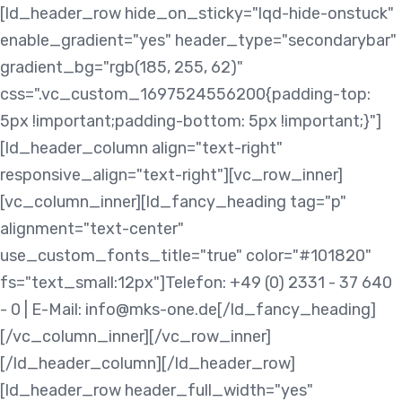
Skip
Skip
[ld_header_row hide_on_sticky="lqd-hide-onstuck"
links
to
enable_gradient="yes" header_type="secondarybar"
content
gradient_bg="rgb(185, 255, 62)"
css=".vc_custom_1697524556200{padding-top:
5px !important;padding-bottom: 5px !important;}"]
[ld_header_column align="text-right"
responsive_align="text-right"][vc_row_inner]
[vc_column_inner][ld_fancy_heading tag="p"
alignment="text-center"
use_custom_fonts_title="true" color="#101820"
fs="text_small:12px"]Telefon: +49 (0) 2331 - 37 640
- 0 | E-Mail: info@mks-one.de[/ld_fancy_heading]
[/vc_column_inner][/vc_row_inner]
[/ld_header_column][/ld_header_row]
[ld_header_row header_full_width="yes"