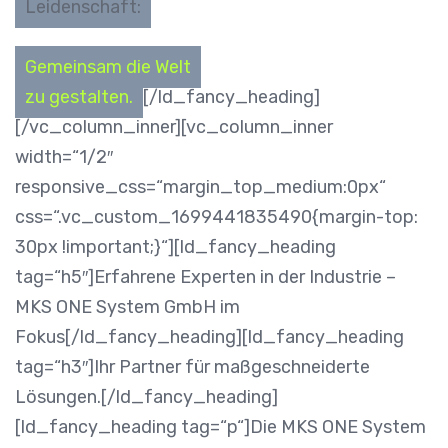
Leidenschaft:
Gemeinsam die Welt
zu gestalten.
[/ld_fancy_heading]
[/vc_column_inner][vc_column_inner
width=“1/2″
responsive_css=“margin_top_medium:0px“
css=“.vc_custom_1699441835490{margin-top:
30px !important;}“][ld_fancy_heading
tag=“h5″]Erfahrene Experten in der Industrie –
MKS ONE System GmbH im
Fokus[/ld_fancy_heading][ld_fancy_heading
tag=“h3″]Ihr Partner für maßgeschneiderte
Lösungen.[/ld_fancy_heading]
[ld_fancy_heading tag=“p“]Die MKS ONE System