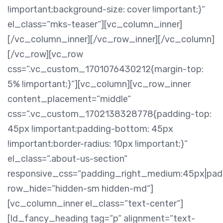
!important;background-size: cover !important;}“
el_class=“mks-teaser“][vc_column_inner]
[/vc_column_inner][/vc_row_inner][/vc_column]
[/vc_row][vc_row
css=“.vc_custom_1701076430212{margin-top:
5% !important;}“][vc_column][vc_row_inner
content_placement=“middle“
css=“.vc_custom_1702138328778{padding-top:
45px !important;padding-bottom: 45px
!important;border-radius: 10px !important;}“
el_class=“.about-us-section“
responsive_css=“padding_right_medium:45px|pa
row_hide=“hidden-sm hidden-md“]
[vc_column_inner el_class=“text-center“]
[ld_fancy_heading tag=“p“ alignment=“text-