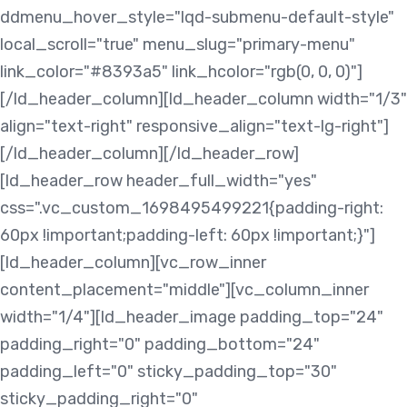
ddmenu_hover_style="lqd-submenu-default-style"
local_scroll="true" menu_slug="primary-menu"
link_color="#8393a5" link_hcolor="rgb(0, 0, 0)"]
[/ld_header_column][ld_header_column width="1/3"
align="text-right" responsive_align="text-lg-right"]
[/ld_header_column][/ld_header_row]
[ld_header_row header_full_width="yes"
css=".vc_custom_1698495499221{padding-right:
60px !important;padding-left: 60px !important;}"]
[ld_header_column][vc_row_inner
content_placement="middle"][vc_column_inner
width="1/4"][ld_header_image padding_top="24"
padding_right="0" padding_bottom="24"
padding_left="0" sticky_padding_top="30"
sticky_padding_right="0"