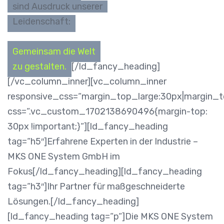
sind Ausdruck unserer
Leidenschaft:
Gemeinsam die Welt
zu gestalten.
[/ld_fancy_heading]
[/vc_column_inner][vc_column_inner
responsive_css=“margin_top_large:30px|margin_t
css=“.vc_custom_1702138690496{margin-top:
30px !important;}“][ld_fancy_heading
tag=“h5″]Erfahrene Experten in der Industrie –
MKS ONE System GmbH im
Fokus[/ld_fancy_heading][ld_fancy_heading
tag=“h3″]Ihr Partner für maßgeschneiderte
Lösungen.[/ld_fancy_heading]
[ld_fancy_heading tag=“p“]Die MKS ONE System