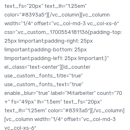
text_fs=“20px“ text_lh=“1.25em“
color=“#8393a5″][/vc_column][vc_column
width=“1/4″ offset=“vc_col-md-3 vc_col-xs-6″
css=“.vc_custom_1700554181136{padding-top:
25px !important;padding-right: 25px
!important;padding-bottom: 25px
!important;padding-left: 25px !important;}“
el_class=“text-center“][ld_counter
use_custom_fonts_title=“true“
use_custom_fonts_text=“true“
enable_blur=“true“ label=“Mitarbeiter“ count=“70
+“ fs=“49px“ lh=“1.5em“ text_fs=“20px“
text_lh=“1.25em“ color=“#8393a5″][/vc_column]
[vc_column width=“1/4″ offset=“vc_col-md-3
vc_col-xs-6″