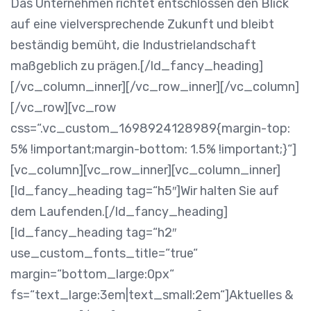
Das Unternehmen richtet entschlossen den Blick
auf eine vielversprechende Zukunft und bleibt
beständig bemüht, die Industrielandschaft
maßgeblich zu prägen.[/ld_fancy_heading]
[/vc_column_inner][/vc_row_inner][/vc_column]
[/vc_row][vc_row
css=“.vc_custom_1698924128989{margin-top:
5% !important;margin-bottom: 1.5% !important;}“]
[vc_column][vc_row_inner][vc_column_inner]
[ld_fancy_heading tag=“h5″]Wir halten Sie auf
dem Laufenden.[/ld_fancy_heading]
[ld_fancy_heading tag=“h2″
use_custom_fonts_title=“true“
margin=“bottom_large:0px“
fs=“text_large:3em|text_small:2em“]Aktuelles &