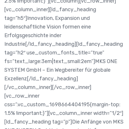
2.5% !important;}“][vc_column][vc_row_inner]
[vc_column_inner][ld_fancy_heading
tag=“h5″]Innovation, Expansion und
leidenschaftliche Vision formen eine
Erfolgsgeschichte inder
Industrie[/ld_fancy_heading][ld_fancy_heading
tag=“h2″ use_custom_fonts_title=“true“
fs=“text_large:3em|text_small:2em“]MKS ONE
SYSTEM GmbH – Ein Wegbereiter für globale
Exzellenz[/ld_fancy_heading]
[/vc_column_inner][/vc_row_inner]
[vc_row_inner
css=“.vc_custom_1698664404195{margin-top:
1.5% !important;}“][vc_column_inner width=“1/2″]
[ld_fancy_heading tag=“p“]Die Anfänge von MKS