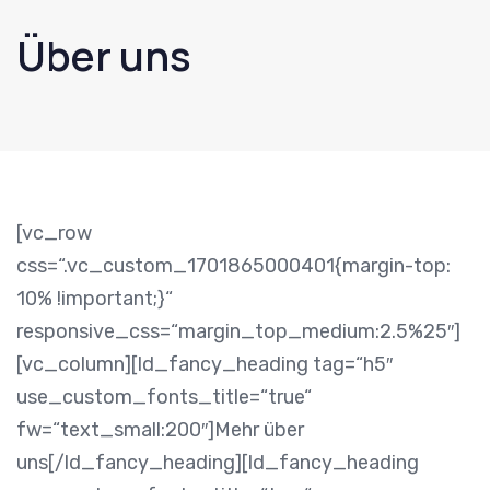
Über uns
[vc_row
css=“.vc_custom_1701865000401{margin-top:
10% !important;}“
responsive_css=“margin_top_medium:2.5%25″]
[vc_column][ld_fancy_heading tag=“h5″
use_custom_fonts_title=“true“
fw=“text_small:200″]Mehr über
uns[/ld_fancy_heading][ld_fancy_heading