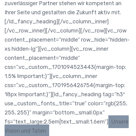
zuverlässiger Partner stehen wir kompetent an
Ihrer Seite und gestalten die Zukunft aktiv mit.
[/ld_fancy_heading][/vc_column_inner]
[/vc_row_inner][/vc_column][/vc_row][vc_row
content_placement=“middle“ row_hide=“hidden-
xs hidden-lg“][vc_column][vc_row_inner
content_placement=“middle“
css=“.vc_custom_1701094523443{margin-top:
1.5% !important;}“][vc_column_inner
css=“.vc_custom_1701956426754{margin-top:
18px !important;}“][ld_fancy_heading tag=“h3″
use_custom_fonts_title=“true“ color=“rgb(255,
255, 255)“ margin=“bottom_small:0px“
fs=“text_large:2.5em|text_small:1.6em“]
Unsere
Vision und Taten