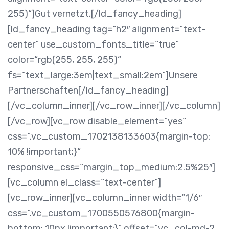
255)“]Gut vernetzt.[/ld_fancy_heading]
[ld_fancy_heading tag=“h2″ alignment=“text-
center“ use_custom_fonts_title=“true“
color=“rgb(255, 255, 255)“
fs=“text_large:3em|text_small:2em“]Unsere
Partnerschaften[/ld_fancy_heading]
[/vc_column_inner][/vc_row_inner][/vc_column]
[/vc_row][vc_row disable_element=“yes“
css=“.vc_custom_1702138133603{margin-top:
10% !important;}“
responsive_css=“margin_top_medium:2.5%25″]
[vc_column el_class=“text-center“]
[vc_row_inner][vc_column_inner width=“1/6″
css=“.vc_custom_1700550576800{margin-
bottom: 10px !important;}“ offset=“vc_col-md-2